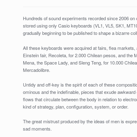
/
ROTO
Hundreds of sound experiments recorded since 2006 on c
/
stored using only Casio keyboards (VL1, VL5, SK1, MT10,
HR–
gradually beginning to be published to shape a bizarre col
68
/
All these keyboards were acquired at fairs, flea markets, 
CASSETTE
Einstein fair, Recoleta, for 2.000 Chilean pesos, and th
/
Mena, the Space Lady, and Sleng Teng, for 10.000 Chilea
2024
Mercadolibre.
quantity
Untidy and off-key is the spirit of each of these composit
ominous and the indefinable, pieces that exude awkward 
flows that circulate between the body in relation to elect
kind of strategy, plan, configuration, system, or order.
The great mistrust produced by the ideas of men is expres
sad moments.