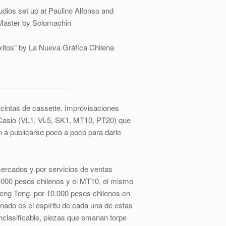
dios set up at Paulino Alfonso and
 Master by Solomachin
xitos” by La Nueva Gráfica Chilena
__________________
 cintas de cassette. Improvisaciones
 Casio (VL1, VL5, SK1, MT10, PT20) que
 a publicarse poco a poco para darle
 mercados y por servicios de ventas
r 2.000 pesos chilenos y el MT10, el mismo
leng Teng, por 10.000 pesos chilenos en
inado es el espíritu de cada una de estas
inclasificable, piezas que emanan torpe